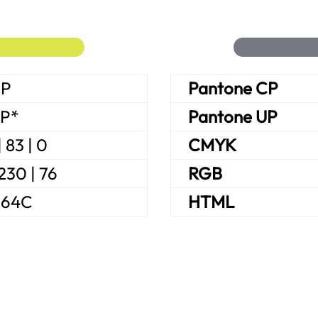
CP
Pan­to­ne CP
UP*
Pan­to­ne UP
| 83 | 0
CMYK
230 | 76
RGB
64C
HTML