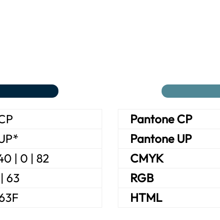
 CP
Pan­to­ne CP
 UP*
Pan­to­ne UP
40 | 0 | 82
CMYK
 | 63
RGB
63F
HTML