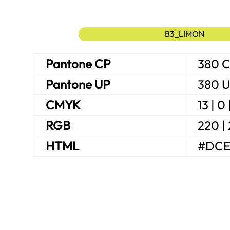
B3_LIMON
Pan­to­ne CP
380 
Pan­to­ne UP
380 
CMYK
13 | 0 
RGB
220 | 
HTML
#DCE