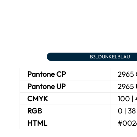
B3_DUNKELBLAU
Pan­to­ne CP
2965
Pan­to­ne UP
2965
CMYK
100 | 
RGB
0 | 38
HTML
#002