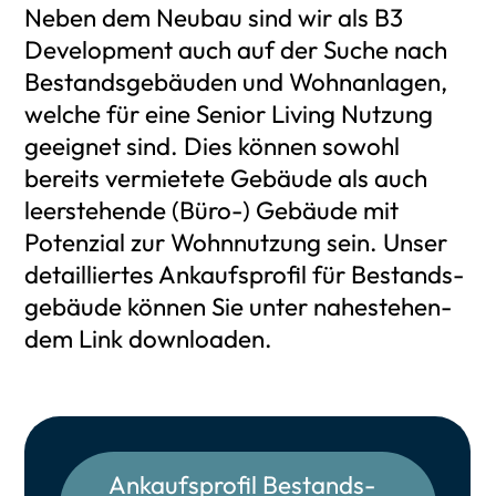
Neben dem Neu­bau sind wir als B3
Deve­lo­p­ment auch auf der Suche nach
Bestands­ge­bäu­den und Wohn­an­la­gen,
wel­che für eine Seni­or Living Nut­zung
geeig­net sind. Dies kön­nen sowohl
bereits ver­mie­te­te Gebäu­de als auch
leer­ste­hen­de (Büro-) Gebäu­de mit
Poten­zi­al zur Wohn­nut­zung sein. Unser
detail­lier­tes Ankaufs­pro­fil für Bestands­
ge­bäu­de kön­nen Sie unter nahe­ste­hen­
dem Link down­loa­den.
Ankaufs­pro­fil Bestands­