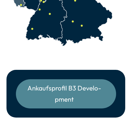
Ankaufs­pro­fil B3 Deve­lo­
p­ment