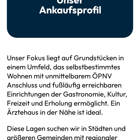
Ankaufsprofil
Unser Fokus liegt auf Grund­stü­cken in
einem Umfeld, das selbst­be­stimm­tes
Woh­nen mit unmit­tel­ba­rem ÖPNV
Anschluss und fuß­läu­fig erreich­ba­ren
Ein­rich­tun­gen der Gas­tro­no­mie, Kul­tur,
Frei­zeit und Erho­lung ermög­licht. Ein
Ärz­te­haus in der Nähe ist ide­al.
Die­se Lagen suchen wir in Städ­ten und
grö­ße­ren Gemein­den mit regio­na­ler