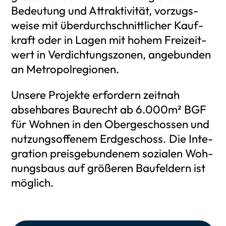
Bedeu­tung und Attrak­ti­vi­tät, vor­zugs­
wei­se mit über­durch­schnitt­li­cher Kauf­
kraft oder in Lagen mit hohem Frei­zeit­
wert in Ver­dich­tungs­zo­nen, ange­bun­den
an Metro­pol­re­gio­nen.
Unse­re Pro­jek­te erfor­dern zeit­nah
abseh­ba­res Bau­recht ab 6.000m² BGF
für Woh­nen in den Ober­ge­schos­sen und
nut­zungs­of­fe­nem Erd­ge­schoss. Die Inte­
gra­ti­on preis­ge­bun­de­nem sozia­len Woh­
nungs­baus auf grö­ße­ren Bau­fel­dern ist
mög­lich.